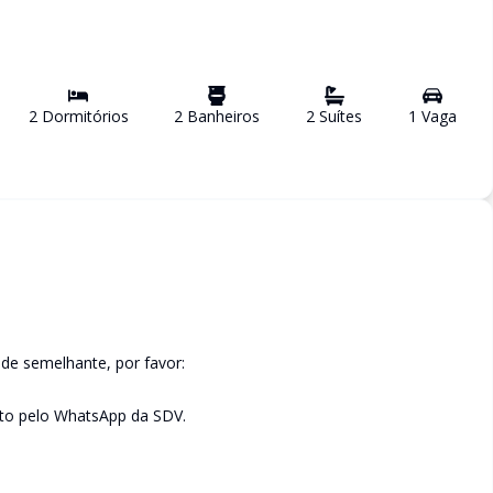
2
Dormitório
s
2
Banheiro
s
2
Suíte
s
1
Vaga
de semelhante, por favor:
to pelo WhatsApp da SDV.