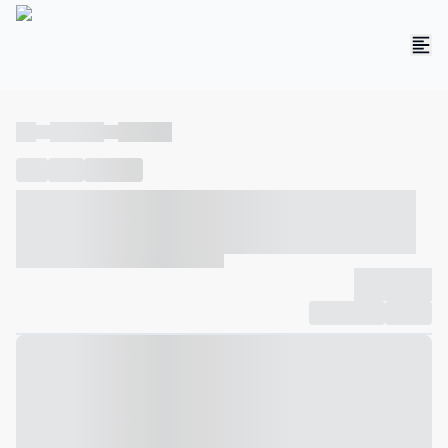
----
----- -----
----- -----
----
-----
---- ------
----- ----- -- ------ ---- ---- -- ----- ----- -----
--- ------
----- ----- -- ------ ----- ----- -- ------
-------------
Compartilhar
Favorito