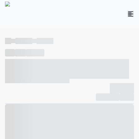
----
----- -----
----- -----
----
-----
---- ------
----- ----- -- ------ ---- ---- -- ----- ----- -----
--- ------
----- ----- -- ------ ----- ----- -- ------
-------------
Compartilhar
Favorito