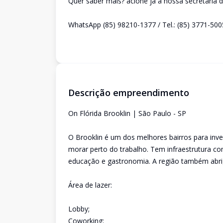
Quer saber mais? acione já a nossa secretária 
WhatsApp (85) 98210-1377 / Tel.: (85) 3771-500
Descrição empreendimento
On Flórida Brooklin | São Paulo - SP
O Brooklin é um dos melhores bairros para inv
morar perto do trabalho. Tem infraestrutura c
educação e gastronomia. A região também abriga
Área de lazer:
Lobby;
Coworking;