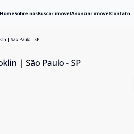
Home
Sobre nós
Buscar imóvel
Anunciar imóvel
Contato
lin | São Paulo - SP
klin | São Paulo - SP