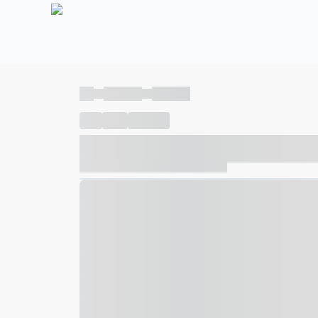
----
----- -----
----- -----
----
-----
---- ------
----- ----- -- ------ ---- ---- -- ---
----- ----- -- ------ ----- ----- -- ------