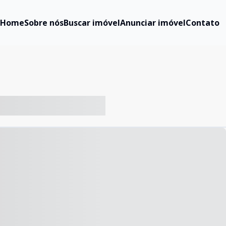
Home
Sobre nós
Buscar imóvel
Anunciar imóvel
Contato
-- ----- ----- --- ------