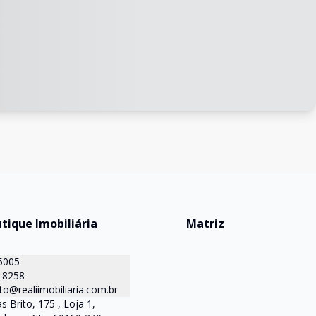
utique Imobiliária
Matriz
5005
-8258
o@realiimobiliaria.com.br
s Brito, 175 , Loja 1,