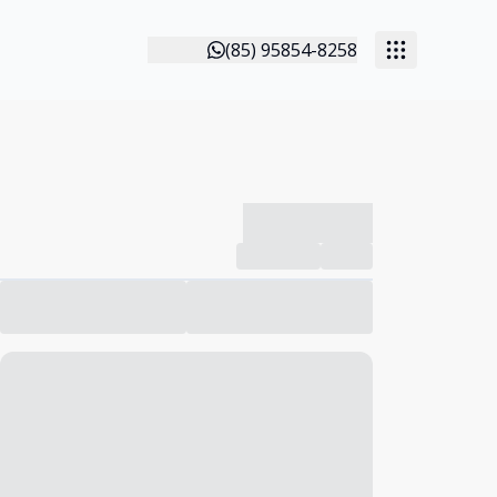
(85) 95854-8258
-------------
Compartilhar
Favorito