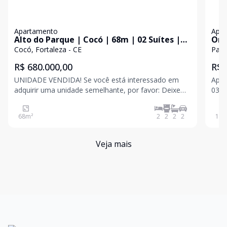
Apartamento
Apa
Alto do Parque | Cocó | 68m | 02 Suítes |
Ori
02 Vagas
| 1
Cocó, Fortaleza - CE
Parq
R$ 680.000,00
R$ 
UNIDADE VENDIDA! Se você está interessado em
Apartam
adquirir uma unidade semelhante, por favor: Deixe
03 q
seu cadastro conosco ou entre em contato pelo
projetado; Sala de esta
WhatsApp da SDV. (85) 98210-1377 / (85) 9444-1428
sala; Varanda gourmet; Nascente total; Wc soci
68
m²
2
2
2
2
113
Apartamento Cocó Área privativa: 68m²; 02 suítes,
Veja mais