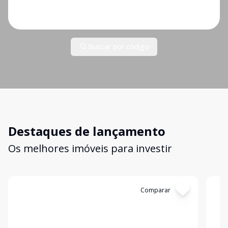
Buscar por código
Destaques de lançamento
Os melhores imóveis para investir
Cód:
RL5039
Comparar
Có