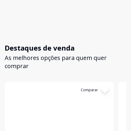
Destaques de venda
As melhores opções para quem quer
comprar
Cód:
RL4927
Comparar
Có