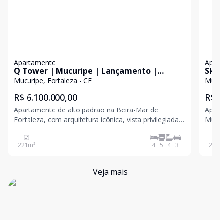
Apartamento
Apa
Q Tower | Mucuripe | Lançamento |
Sky
221,22m² | 04 Suítes | 03 Vagas
vag
Mucuripe, Fortaleza - CE
Mucu
R$ 6.100.000,00
R$ 
Apartamento de alto padrão na Beira-Mar de
Apar
Fortaleza, com arquitetura icônica, vista privilegiada
Mucuripe Área privativa
para o mar e um projeto que une sofisticação,
máster
exclusividade e conforto em cada detalhe. Área
com vista mar; 
221
m²
4
5
4
3
235
privativa: 221,22m²; 04 suítes, sendo 01 suíte máster
com cl
Veja mais