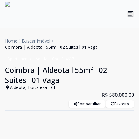
Home
Buscar imóvel
Coimbra | Aldeota l 55m² l 02 Suites l 01 Vaga
Apartamento
Venda
Cód:
RL4617
Coimbra | Aldeota l 55m² l 02
Suites l 01 Vaga
Aldeota, Fortaleza - CE
R$ 580.000,00
Compartilhar
Favorito