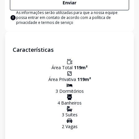
Enviar
As informações serão utilizadas para que a nossa equipe
possa entrar em contato de acordo com a
política de
privacidade e termos de serviço
Características
Área Total
119
m²
Área Privativa
119
m²
3
Dormitório
s
4
Banheiro
s
3
Suíte
s
2
Vaga
s