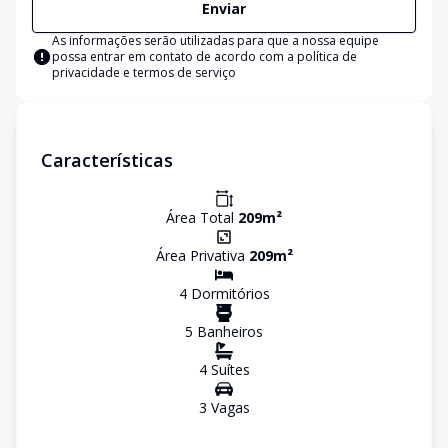
Enviar
As informações serão utilizadas para que a nossa equipe
possa entrar em contato de acordo com a
política de
privacidade e termos de serviço
Características
Área Total
209
m²
Área Privativa
209
m²
4
Dormitório
s
5
Banheiro
s
4
Suíte
s
3
Vaga
s