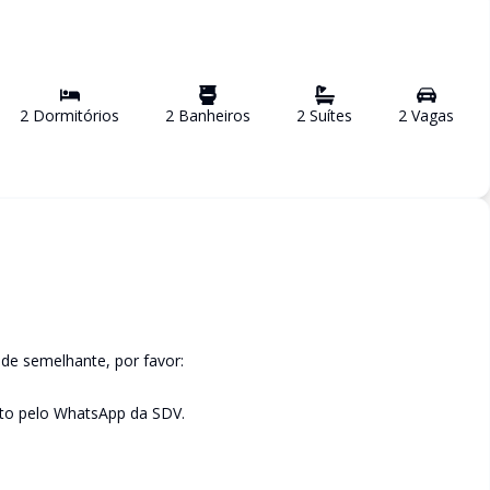
2
Dormitório
s
2
Banheiro
s
2
Suíte
s
2
Vaga
s
de semelhante, por favor:
to pelo WhatsApp da SDV.