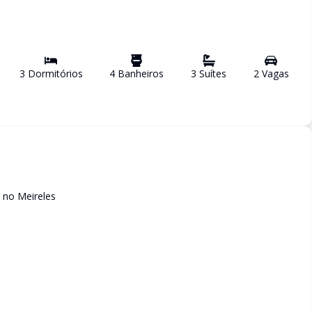
3
Dormitório
s
4
Banheiro
s
3
Suíte
s
2
Vaga
s
 no Meireles