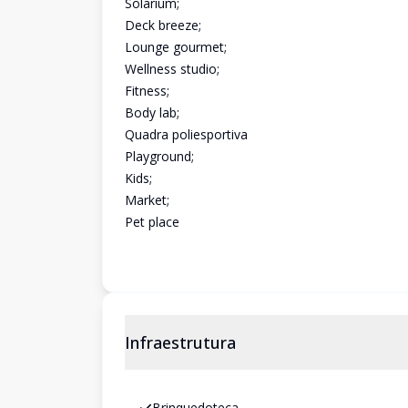
Solarium;
Deck breeze;
Lounge gourmet;
Wellness studio;
Fitness;
Body lab;
Quadra poliesportiva
Playground;
Kids;
Market;
Pet place
Infraestrutura
Brinquedoteca