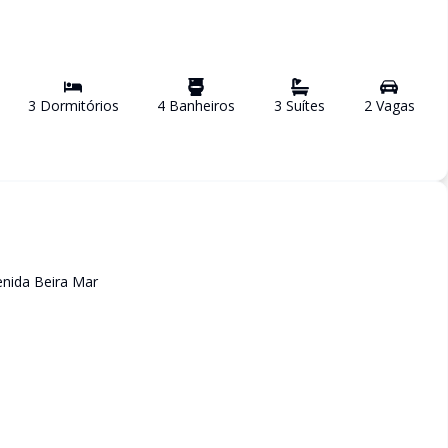
3
Dormitório
s
4
Banheiro
s
3
Suíte
s
2
Vaga
s
enida Beira Mar