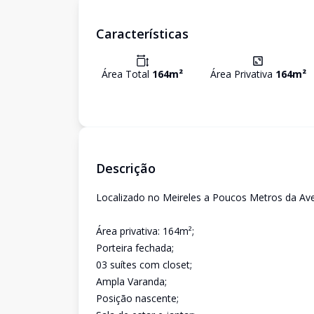
Características
Área Total
164
m²
Área Privativa
164
m²
Descrição
Localizado no Meireles a Poucos Metros da Av
Área privativa: 164m²;
Porteira fechada;
03 suítes com closet;
Ampla Varanda;
Posição nascente;