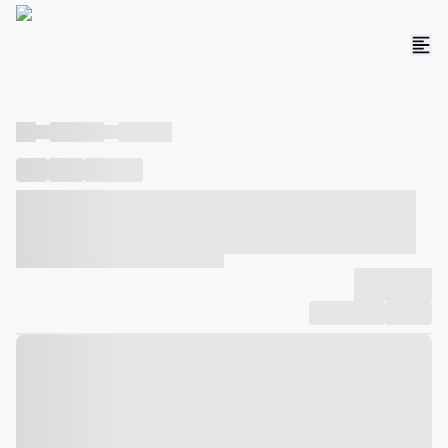
----
----- -----
----- -----
----
-----
---- ------
----- ----- -- ------ ---- ---- -- ----- ----- -----
--- ------
----- ----- -- ------ ----- ----- -- ------
-------------
Compartilhar
Favorito