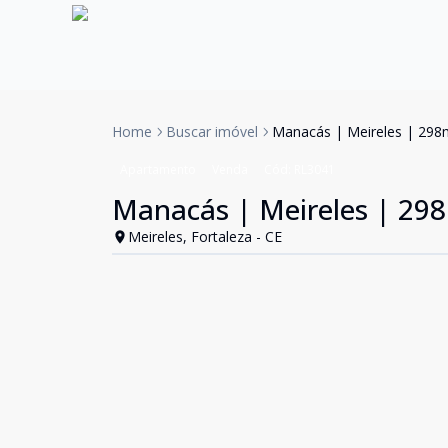
Home
Buscar imóvel
Manacás | Meireles | 298m
Apartamento
Venda
Cód:
RL3041
Manacás | Meireles | 298
Meireles, Fortaleza - CE