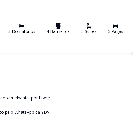
3
Dormitório
s
4
Banheiro
s
3
Suíte
s
3
Vaga
s
de semelhante, por favor:
to pelo WhatsApp da SDV.