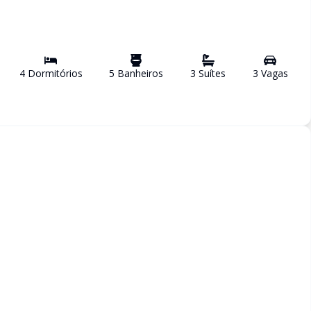
4
Dormitório
s
5
Banheiro
s
3
Suíte
s
3
Vaga
s