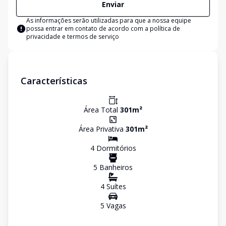
Enviar
As informações serão utilizadas para que a nossa equipe
possa entrar em contato de acordo com a
política de
privacidade e termos de serviço
Características
Área Total
301
m²
Área Privativa
301
m²
4
Dormitório
s
5
Banheiro
s
4
Suíte
s
5
Vaga
s