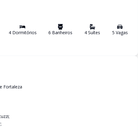
4
Dormitório
s
6
Banheiro
s
4
Suíte
s
5
Vaga
s
e Fortaleza
uzzi;
;