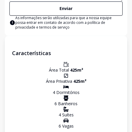
Enviar
As informações serão utilizadas para que a nossa equipe
possa entrar em contato de acordo com a
política de
privacidade e termos de serviço
Características
Área Total
425
m²
Área Privativa
425
m²
4
Dormitório
s
6
Banheiro
s
4
Suíte
s
6
Vaga
s