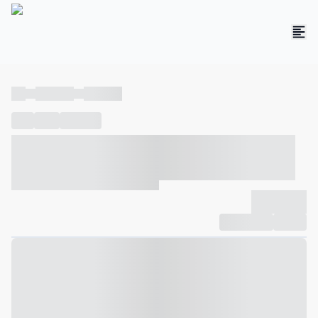
----
----- -----
----- -----
----
-----
---- ------
----- ----- -- ------ ---- ---- -- ----- ----- -----
--- ------
----- ----- -- ------ ----- ----- -- ------
-------------
Compartilhar
Favorito