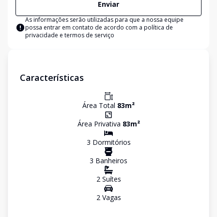
Enviar
As informações serão utilizadas para que a nossa equipe
possa entrar em contato de acordo com a
política de
privacidade e termos de serviço
Características
Área Total
83
m²
Área Privativa
83
m²
3
Dormitório
s
3
Banheiro
s
2
Suíte
s
2
Vaga
s