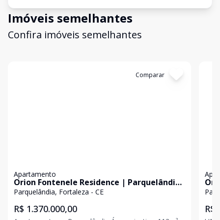
Imóveis semelhantes
Confira imóveis semelhantes
Cód:
RL5037
Comparar
Có
Apartamento
Apa
Orion Fontenele Residence | Parquelândia
Ori
| 113m² | 03 Suítes | 02 Vagas
| 7
Parquelândia, Fortaleza - CE
Parq
R$ 1.370.000,00
R$ 