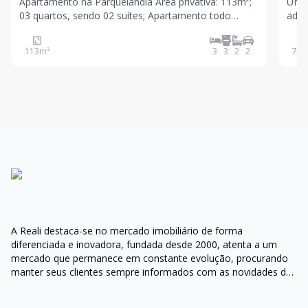
Apartamento na Parquelândia Área privativa: 113m²;
UNIDADE VE
03 quartos, sendo 02 suítes; Apartamento todo
adqui
projetado; Sala de estar e jantar; Varanda integrada a
seu 
sala; Varanda gourmet; Nascente total; Wc social;
What
113
m²
3
3
2
2
78
m
Cozinha projetada; Área de serviç
Apar
priv
A Reali destaca-se no mercado imobiliário de forma
diferenciada e inovadora, fundada desde 2000, atenta a um
mercado que permanece em constante evolução, procurando
manter seus clientes sempre informados com as novidades do
mercado e orientações do setor