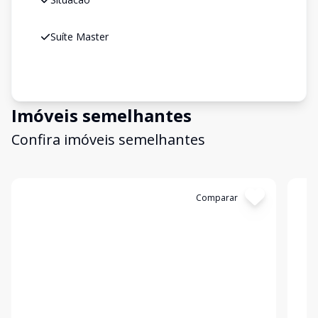
Suíte Master
Imóveis semelhantes
Confira imóveis semelhantes
Cód:
RL4584
Comparar
Có