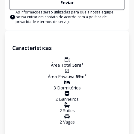
Enviar
As informações serão utilizadas para que a nossa equipe
possa entrar em contato de acordo com a
política de
privacidade e termos de serviço
Características
Área Total
59
m²
Área Privativa
59
m²
3
Dormitório
s
2
Banheiro
s
2
Suíte
s
2
Vaga
s