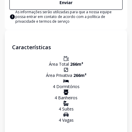
Enviar
As informações serão utilizadas para que a nossa equipe
possa entrar em contato de acordo com a
política de
privacidade e termos de serviço
Características
Área Total
266
m²
Área Privativa
266
m²
4
Dormitório
s
4
Banheiro
s
4
Suíte
s
4
Vaga
s