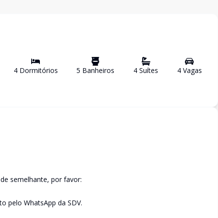
4
Dormitório
s
5
Banheiro
s
4
Suíte
s
4
Vaga
s
de semelhante, por favor:
to pelo WhatsApp da SDV.