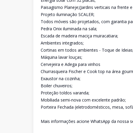
Energia solar com 32 placas;
Paisagismo Planeje;(Jardins verticais na frente 
Projeto iluminação SCALER;
Todos móveis são projetados, com garantia par
Pedra Onix iluminada na sala;
Escada de madeira maciça muiracatiara;
Ambientes integrados;
Cortinas em todos ambientes - Toque de Ideias
Máquina lavar louças;
Cervejeira e Adega para vinhos
Churrasqueira Fischer e Cook top na área gour
Exaustor na cozinha;
Boiler chuveiros;
Proteção toldos varanda;
Mobiliada semi-nova com excelente padrão;
Porteira Fechada (eletrodomésticos, mesa, sofá,
Mais informações acione WhatsApp da nossa sec