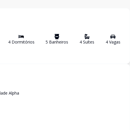
4
Dormitório
s
5
Banheiro
s
4
Suíte
s
4
Vaga
s
dade Alpha