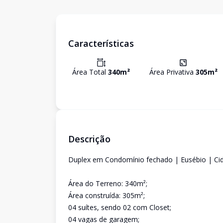
Características
Área Total
340
m²
Área Privativa
305
m²
Descrição
Duplex em Condomínio fechado | Eusébio | Ci
Área do Terreno: 340m²;
Área construída: 305m²;
04 suítes, sendo 02 com Closet;
04 vagas de garagem;