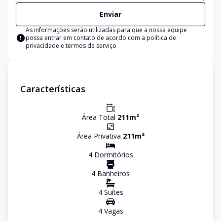
Enviar
As informações serão utilizadas para que a nossa equipe
possa entrar em contato de acordo com a
política de
privacidade e termos de serviço
Características
Área Total
211
m²
Área Privativa
211
m²
4
Dormitório
s
4
Banheiro
s
4
Suíte
s
4
Vaga
s