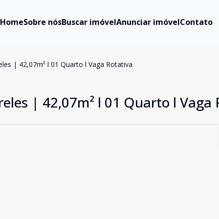
Home
Sobre nós
Buscar imóvel
Anunciar imóvel
Contato
les | 42,07m² l 01 Quarto l Vaga Rotativa
eles | 42,07m² l 01 Quarto l Vaga 