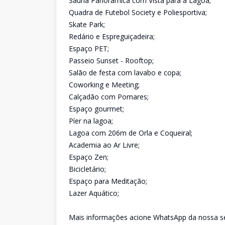
Sauna Panorâmica com Vista para a Lagoa;
Quadra de Futebol Society e Poliesportiva;
Skate Park;
Redário e Espreguiçadeira;
Espaço PET;
Passeio Sunset - Rooftop;
Salão de festa com lavabo e copa;
Coworking e Meeting;
Calçadão com Pomares;
Espaço gourmet;
Píer na lagoa;
Lagoa com 206m de Orla e Coqueiral;
Academia ao Ar Livre;
Espaço Zen;
Bicicletário;
Espaço para Meditação;
Lazer Aquático;
Mais informações acione WhatsApp da nossa sec