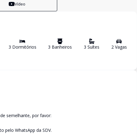
Vídeo
3
Dormitório
s
3
Banheiro
s
3
Suíte
s
2
Vaga
s
de semelhante, por favor:
to pelo WhatsApp da SDV.