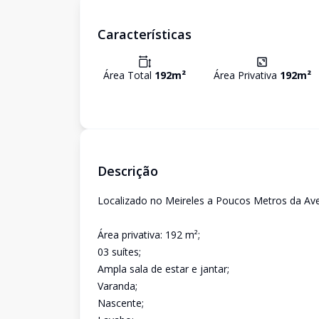
Características
Área Total
192
m²
Área Privativa
192
m²
Descrição
Localizado no Meireles a Poucos Metros da Av
Área privativa: 192 m²;
03 suítes;
Ampla sala de estar e jantar;
Varanda;
Nascente;