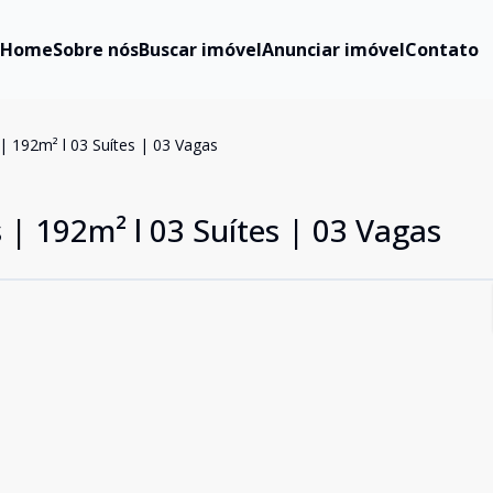
Home
Sobre nós
Buscar imóvel
Anunciar imóvel
Contato
 | 192m² l 03 Suítes | 03 Vagas
s | 192m² l 03 Suítes | 03 Vagas