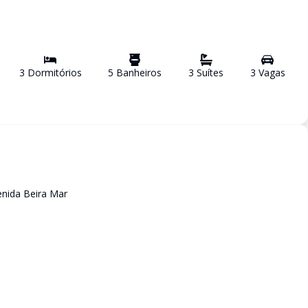
3
Dormitório
s
5
Banheiro
s
3
Suíte
s
3
Vaga
s
enida Beira Mar