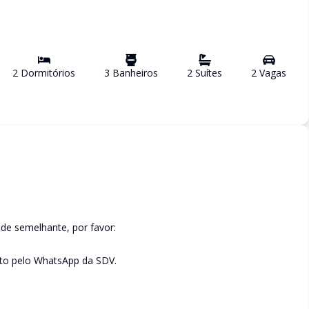
2
Dormitório
s
3
Banheiro
s
2
Suíte
s
2
Vaga
s
de semelhante, por favor:
to pelo WhatsApp da SDV.