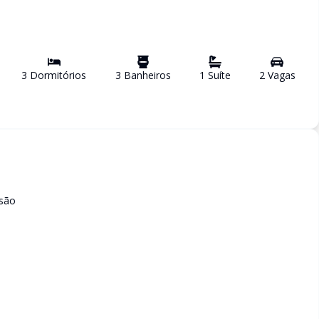
3
Dormitório
s
3
Banheiro
s
1
Suíte
2
Vaga
s
isão