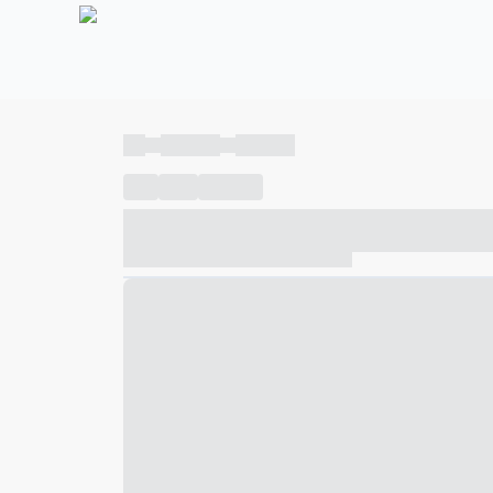
----
----- -----
----- -----
----
-----
---- ------
----- ----- -- ------ ---- ---- -- ---
----- ----- -- ------ ----- ----- -- ------