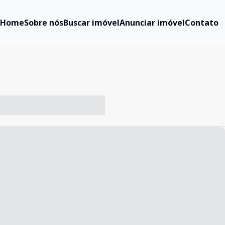
Home
Sobre nós
Buscar imóvel
Anunciar imóvel
Contato
-- ----- ----- --- ------