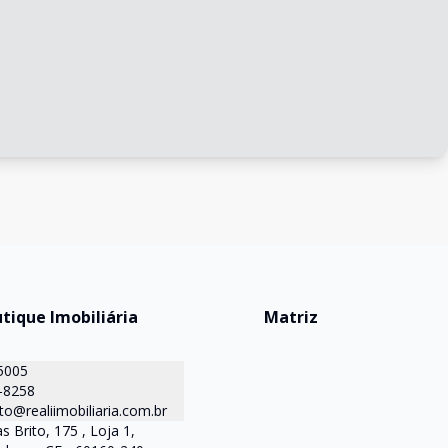
utique Imobiliária
Matriz
5005
-8258
o@realiimobiliaria.com.br
s Brito, 175 , Loja 1,