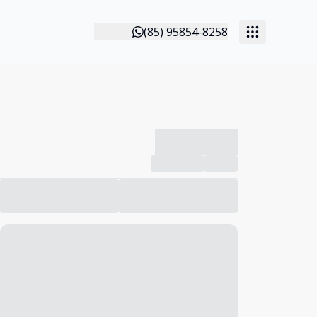
(85) 95854-8258
-------------
Compartilhar
Favorito