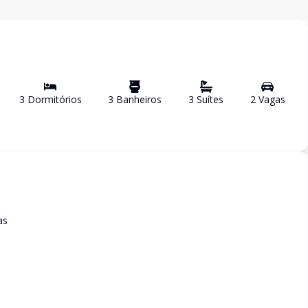
3
Dormitório
s
3
Banheiro
s
3
Suíte
s
2
Vaga
s
as