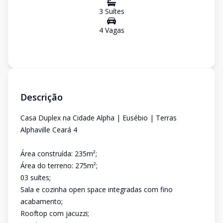
3
Suíte
s
4
Vaga
s
Descrição
Casa Duplex na Cidade Alpha | Eusébio | Terras
Alphaville Ceará 4
Área construída: 235m²;
Área do terreno: 275m²;
03 suítes;
Sala e cozinha open space integradas com fino
acabamento;
Rooftop com jacuzzi;