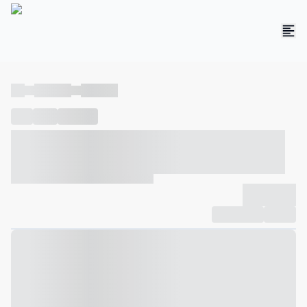
----
----- -----
----- -----
----
-----
---- ------
----- ----- -- ------ ---- ---- -- ----- ----- -----
--- ------
----- ----- -- ------ ----- ----- -- ------
-------------
Compartilhar
Favorito