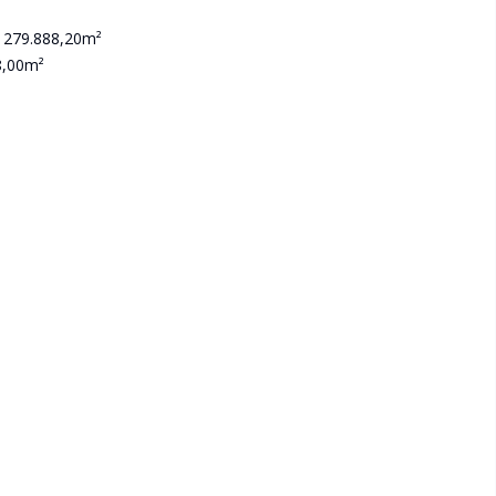
: 279.888,20m²
8,00m²