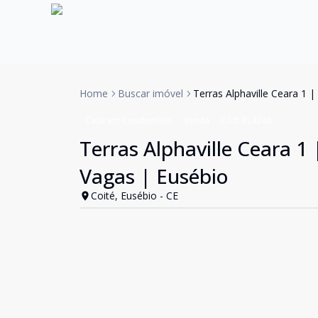
Home
Buscar imóvel
Terras Alphaville Ceara 1 
Casa em Condomínio
Venda
Cód:
RL4246
Terras Alphaville Ceara 1
Vagas | Eusébio
Coité, Eusébio - CE