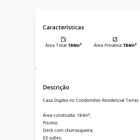
Características
Área Total
184
m²
Área Privativa
184
m²
Descrição
Casa Duplex no Condomínio Residencial Terras A
Área construída: 184m²;
Piscina;
Deck com churrasqueira;
03 suítes;