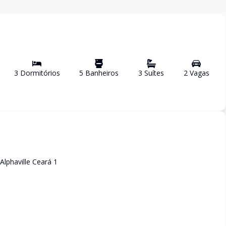
3
Dormitório
s
5
Banheiro
s
3
Suíte
s
2
Vaga
s
lphaville Ceará 1